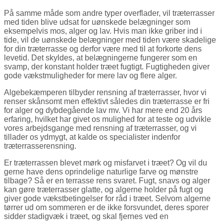
På samme måde som andre typer overflader, vil træterrasser
med tiden blive udsat for uønskede belægninger som
eksempelvis mos, alger og lav. Hvis man ikke griber ind i
tide, vil de uønskede belægninger med tiden være skadelige
for din træterrasse og derfor være med til at forkorte dens
levetid. Det skyldes, at belægningerne fungerer som en
svamp, der konstant holder træet fugtigt. Fugtigheden giver
gode vækstmuligheder for mere lav og flere alger.
Algebekæmperen tilbyder rensning af træterrasser, hvor vi
renser skånsomt men effektivt således din træterrasse er fri
for alger og dybdegående lav mv. Vi har mere end 20 års
erfaring, hvilket har givet os mulighed for at teste og udvikle
vores arbejdsgange med rensning af træterrasser, og vi
tillader os ydmygt, at kalde os specialister indenfor
træterrasserensning.
Er træterrassen blevet mørk og misfarvet i træet? Og vil du
gerne have dens oprindelige naturlige farve og mønstre
tilbage? Så er en terrasse rens svaret. Fugt, snavs og alger
kan gøre træterrasser glatte, og algerne holder på fugt og
giver gode vækstbetingelser for råd i træet. Selvom algerne
tørrer ud om sommeren er de ikke forsvundet, deres sporer
sidder stadigvæk i træet, og skal fjernes ved en