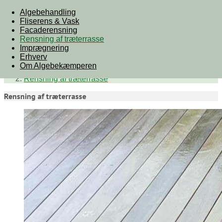
Algebehandling
Fliserens & Vask
Facaderensning
Rensning af træterrasse
Imprægnering
Erhverv
Om Algebekæmperen
Forside
Rensning af træterrasse
Rensning af træterrasse