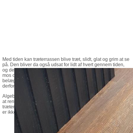
Med tiden kan træterrassen blive træt, slidt, glat og grim at se
på. Den bliver da også udsat for lidt af hvert gennem tiden,
og det resulterer i at den skæmmes af blandt andet alger,
mos og lav. Hvis man ikke griber ind i tide, vil de uønskede
belægninger med tiden være skadelige for din træterrasse og
derfor være med til at forkorte dens levetid.
Algebekæmperen tilbyder med sin mere end 20 års erfaring
at rense jeres træterrasse så den bliver flot igen. Vi udfører
træterrasserens på alle typer af træværk, og det flotte resultat
er ikke til at tage fejl af.