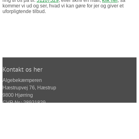
ring til os på tlf.
31107329
, eller skriv en mail,
klik her
, så
kommer vi ud og ser, hvad vi kan gøre for jer og giver et
uforpligtende tilbud.
Kontakt os her
Algebekæmperen
Hæstrupvej 76, Hæstrup
9800
Hjørring
CVR.Nr.: 28921829
+45 3110 7329
mail@algebekaemperen.dk