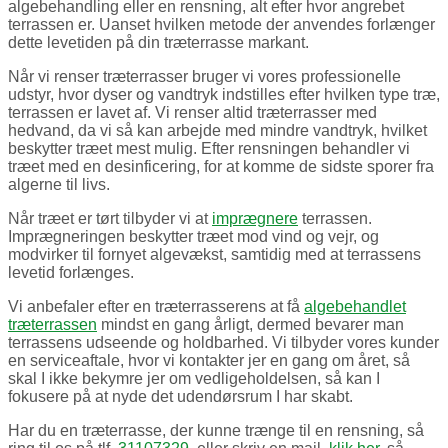
algebehandling eller en rensning, alt efter hvor angrebet
terrassen er. Uanset hvilken metode der anvendes forlænger
dette levetiden på din træterrasse markant.
Når vi renser træterrasser bruger vi vores professionelle
udstyr, hvor dyser og vandtryk indstilles efter hvilken type træ,
terrassen er lavet af. Vi renser altid træterrasser med
hedvand, da vi så kan arbejde med mindre vandtryk, hvilket
beskytter træet mest mulig. Efter rensningen behandler vi
træet med en desinficering, for at komme de sidste sporer fra
algerne til livs.
Når træet er tørt tilbyder vi at
imprægnere
terrassen.
Imprægneringen beskytter træet mod vind og vejr, og
modvirker til fornyet algevækst, samtidig med at terrassens
levetid forlænges.
Vi anbefaler efter en træterrasserens at få
algebehandlet
træterrassen
mindst en gang årligt, dermed bevarer man
terrassens udseende og holdbarhed. Vi tilbyder vores kunder
en serviceaftale, hvor vi kontakter jer en gang om året, så
skal I ikke bekymre jer om vedligeholdelsen, så kan I
fokusere på at nyde det udendørsrum I har skabt.
Har du en træterrasse, der kunne trænge til en rensning, så